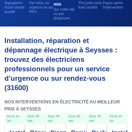
Signataires
Par mois, en
Prix juste sans
Payez après
min
d’une charte
urgence ou sur
frais cachés
l'intervention
Sur notre site
qualité
RDV
ou par
téléphone
Installation, réparation et
dépannage électrique à Seysses :
trouvez des électriciens
professionnels pour un service
d'urgence ou sur rendez-vous
(31600)
NOS INTERVENTIONS EN ÉLECTRICITÉ AU MEILLEUR
PRIX À SEYSSES
Devis en
Sous 40
Sous 40
Sous 40
Sous 40
Devis en
2H
min
min
min
min
2H