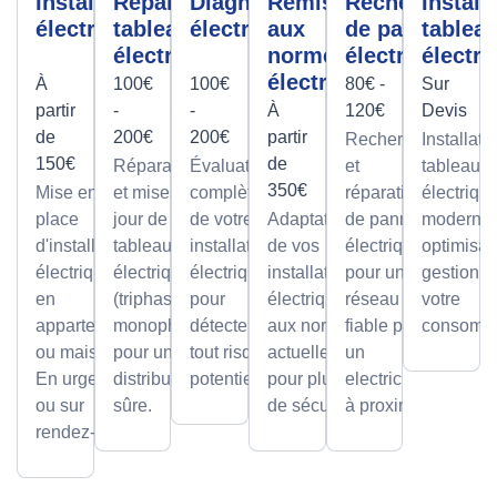
Installation
Réparation
Diagnostic
Remise
Recherche
Install
électrique
tableau
électrique
aux
de panne
tablea
électrique
normes
électrique
électri
électrique
À
100€
100€
80€ -
Sur
partir
-
-
À
120€
Devis
de
200€
200€
partir
Recherche
Installati
150€
de
Réparations
Évaluation
et
tableaux
350€
Mise en
et mises à
complète
réparation
électriqu
place
jour de
de votre
Adaptation
de pannes
modernes
d'installations
tableaux
installation
de vos
électriques
optimisan
électriques
électriques
électrique
installations
pour un
gestion d
en
(triphasé ou
pour
électriques
réseau
votre
appartement
monophasé)
détecter
aux normes
fiable par
consomma
ou maison.
pour une
tout risque
actuelles
un
En urgence
distribution
potentiel.
pour plus
electricien
ou sur
sûre.
de sécurité.
à proximité
rendez-vous