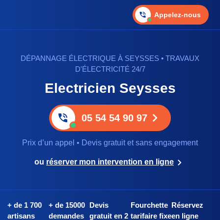
Appelez-nous
DÉPANNAGE ÉLECTRIQUE À SEYSSES • TRAVAUX
D'ÉLECTRICITÉ 24/7
Electricien Seysses
05 54 54 90 97
Prix d’un appel • Devis gratuit et sans engagement
ou
réserver mon intervention en ligne
+ de 1 700
+ de 15000
Devis
Fourchette
Réservez
artisans
demandes
gratuit en 2
tarifaire fixe
en ligne