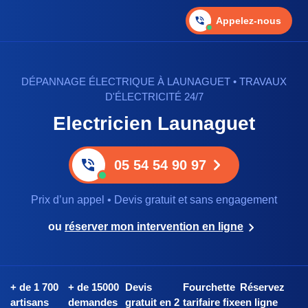
Appelez-nous
DÉPANNAGE ÉLECTRIQUE À LAUNAGUET • TRAVAUX
D'ÉLECTRICITÉ 24/7
Electricien Launaguet
05 54 54 90 97
Prix d’un appel • Devis gratuit et sans engagement
ou
réserver mon intervention en ligne
+ de 1 700
+ de 15000
Devis
Fourchette
Réservez
artisans
demandes
gratuit en 2
tarifaire fixe
en ligne