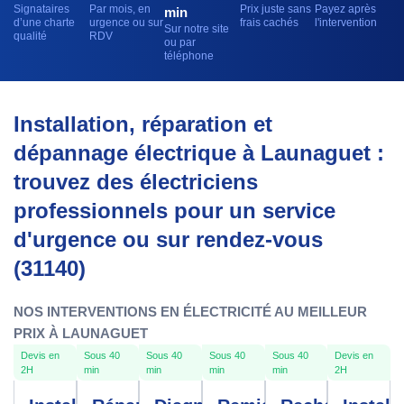
Signataires
Par mois, en
Prix juste sans
Payez après
min
d’une charte
urgence ou sur
frais cachés
l'intervention
Sur notre site
qualité
RDV
ou par
téléphone
Installation, réparation et
dépannage électrique à Launaguet :
trouvez des électriciens
professionnels pour un service
d'urgence ou sur rendez-vous
(31140)
NOS INTERVENTIONS EN ÉLECTRICITÉ AU MEILLEUR
PRIX À LAUNAGUET
Devis en
Sous 40
Sous 40
Sous 40
Sous 40
Devis en
2H
min
min
min
min
2H