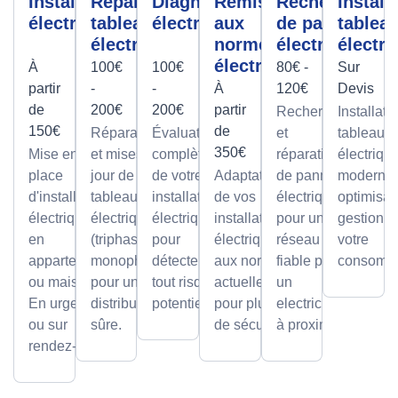
Installation
Réparation
Diagnostic
Remise
Recherche
Install
électrique
tableau
électrique
aux
de panne
tablea
électrique
normes
électrique
électri
électrique
À
100€
100€
80€ -
Sur
partir
-
-
À
120€
Devis
de
200€
200€
partir
Recherche
Installati
150€
de
Réparations
Évaluation
et
tableaux
350€
Mise en
et mises à
complète
réparation
électriqu
place
jour de
de votre
Adaptation
de pannes
modernes
d'installations
tableaux
installation
de vos
électriques
optimisan
électriques
électriques
électrique
installations
pour un
gestion d
en
(triphasé ou
pour
électriques
réseau
votre
appartement
monophasé)
détecter
aux normes
fiable par
consomma
ou maison.
pour une
tout risque
actuelles
un
En urgence
distribution
potentiel.
pour plus
electricien
ou sur
sûre.
de sécurité.
à proximité
rendez-vous