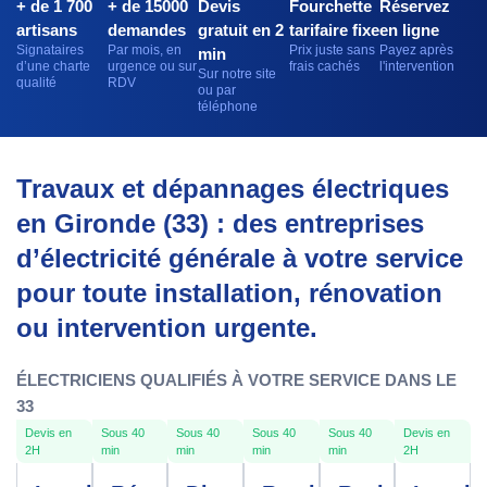
+ de 1 700
+ de 15000
Devis
Fourchette
Réservez
artisans
demandes
gratuit en 2
tarifaire fixe
en ligne
Signataires
Par mois, en
Prix juste sans
Payez après
min
d’une charte
urgence ou sur
frais cachés
l'intervention
Sur notre site
qualité
RDV
ou par
téléphone
Travaux et dépannages électriques
en Gironde (33) : des entreprises
d’électricité générale à votre service
pour toute installation, rénovation
ou intervention urgente.
ÉLECTRICIENS QUALIFIÉS À VOTRE SERVICE DANS LE
33
Devis en
Sous 40
Sous 40
Sous 40
Sous 40
Devis en
2H
min
min
min
min
2H