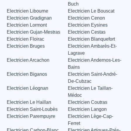
Buch
Electricien Libourne
Electricien Le Bouscat
Electricien Gradignan
Electricien Cenon
Electricien Lormont
Electricien Eysines
Electricien Gujan-Mestras
Electricien Cestas
Electricien Floirac
Electricien Blanquefort
Electricien Bruges
Electricien Ambarès-Et-
Lagrave
Electricien Arcachon
Electricien Andernos-Les-
Bains
Electricien Biganos
Electricien Saint-André-
De-Cubzac
Electricien Léognan
Electricien Le Taillan-
Médoc
Electricien Le Haillan
Electricien Coutras
Electricien Saint-Loubès
Electricien Langon
Electricien Parempuyre
Electricien Lège-Cap-
Ferret
Electricien Carbon-Blanc
Electricien Artigues-Près-