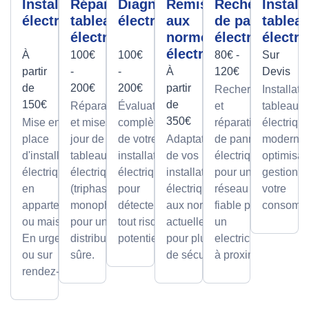
Installation
Réparation
Diagnostic
Remise
Recherche
Install
électrique
tableau
électrique
aux
de panne
tablea
électrique
normes
électrique
électri
électrique
À
100€
100€
80€ -
Sur
partir
-
-
À
120€
Devis
de
200€
200€
partir
Recherche
Installati
150€
de
Réparations
Évaluation
et
tableaux
350€
Mise en
et mises à
complète
réparation
électriqu
place
jour de
de votre
Adaptation
de pannes
modernes
d'installations
tableaux
installation
de vos
électriques
optimisan
électriques
électriques
électrique
installations
pour un
gestion d
en
(triphasé ou
pour
électriques
réseau
votre
appartement
monophasé)
détecter
aux normes
fiable par
consomma
ou maison.
pour une
tout risque
actuelles
un
En urgence
distribution
potentiel.
pour plus
electricien
ou sur
sûre.
de sécurité.
à proximité
rendez-vous