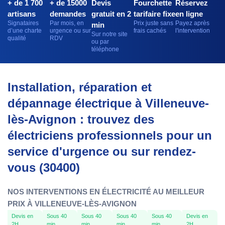
+ de 1 700
+ de 15000
Devis
Fourchette
Réservez
artisans
demandes
gratuit en 2
tarifaire fixe
en ligne
Signataires
Par mois, en
Prix juste sans
Payez après
min
d’une charte
urgence ou sur
frais cachés
l'intervention
Sur notre site
qualité
RDV
ou par
téléphone
Installation, réparation et
dépannage électrique à Villeneuve-
lès-Avignon : trouvez des
électriciens professionnels pour un
service d'urgence ou sur rendez-
vous (30400)
NOS INTERVENTIONS EN ÉLECTRICITÉ AU MEILLEUR
PRIX À VILLENEUVE-LÈS-AVIGNON
Devis en
Sous 40
Sous 40
Sous 40
Sous 40
Devis en
2H
min
min
min
min
2H