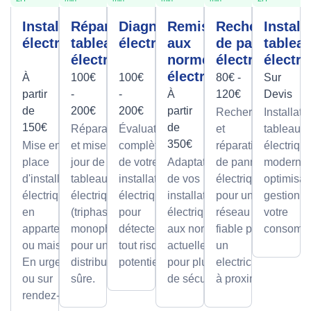
Installation
Réparation
Diagnostic
Remise
Recherche
Install
électrique
tableau
électrique
aux
de panne
tablea
électrique
normes
électrique
électri
électrique
À
100€
100€
80€ -
Sur
partir
-
-
À
120€
Devis
de
200€
200€
partir
Recherche
Installati
150€
de
Réparations
Évaluation
et
tableaux
350€
Mise en
et mises à
complète
réparation
électriqu
place
jour de
de votre
Adaptation
de pannes
modernes
d'installations
tableaux
installation
de vos
électriques
optimisan
électriques
électriques
électrique
installations
pour un
gestion d
en
(triphasé ou
pour
électriques
réseau
votre
appartement
monophasé)
détecter
aux normes
fiable par
consomma
ou maison.
pour une
tout risque
actuelles
un
En urgence
distribution
potentiel.
pour plus
electricien
ou sur
sûre.
de sécurité.
à proximité
rendez-vous