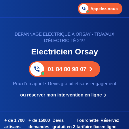
Appelez-nous
DÉPANNAGE ÉLECTRIQUE À ORSAY • TRAVAUX
D'ÉLECTRICITÉ 24/7
Electricien Orsay
01 84 80 98 07
Prix d’un appel • Devis gratuit et sans engagement
ou
réserver mon intervention en ligne
+ de 1 700
+ de 15000
Devis
Fourchette
Réservez
artisans
demandes
gratuit en 2
tarifaire fixe
en ligne