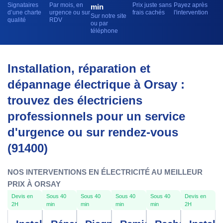
Signataires
Par mois, en
Prix juste sans
Payez après
min
d’une charte
urgence ou sur
frais cachés
l'intervention
Sur notre site
qualité
RDV
ou par
téléphone
Installation, réparation et
dépannage électrique à Orsay :
trouvez des électriciens
professionnels pour un service
d'urgence ou sur rendez-vous
(91400)
NOS INTERVENTIONS EN ÉLECTRICITÉ AU MEILLEUR
PRIX À ORSAY
Devis en
Sous 40
Sous 40
Sous 40
Sous 40
Devis en
2H
min
min
min
min
2H