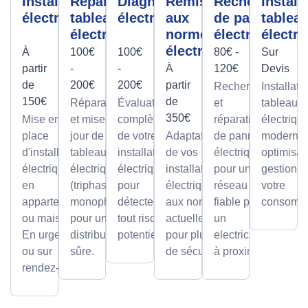
Installation
Réparation
Diagnostic
Remise
Recherche
Install
électrique
tableau
électrique
aux
de panne
tablea
électrique
normes
électrique
électri
électrique
À
100€
100€
80€ -
Sur
partir
-
-
À
120€
Devis
de
200€
200€
partir
Recherche
Installati
150€
de
Réparations
Évaluation
et
tableaux
350€
Mise en
et mises à
complète
réparation
électriqu
place
jour de
de votre
Adaptation
de pannes
modernes
d'installations
tableaux
installation
de vos
électriques
optimisan
électriques
électriques
électrique
installations
pour un
gestion d
en
(triphasé ou
pour
électriques
réseau
votre
appartement
monophasé)
détecter
aux normes
fiable par
consomma
ou maison.
pour une
tout risque
actuelles
un
En urgence
distribution
potentiel.
pour plus
electricien
ou sur
sûre.
de sécurité.
à proximité
rendez-vous