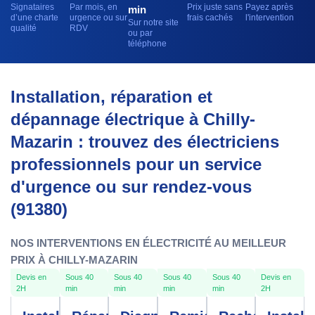
Signataires
Par mois, en
Prix juste sans
Payez après
min
d’une charte
urgence ou sur
frais cachés
l'intervention
Sur notre site
qualité
RDV
ou par
téléphone
Installation, réparation et
dépannage électrique à Chilly-
Mazarin : trouvez des électriciens
professionnels pour un service
d'urgence ou sur rendez-vous
(91380)
NOS INTERVENTIONS EN ÉLECTRICITÉ AU MEILLEUR
PRIX À CHILLY-MAZARIN
Devis en
Sous 40
Sous 40
Sous 40
Sous 40
Devis en
2H
min
min
min
min
2H