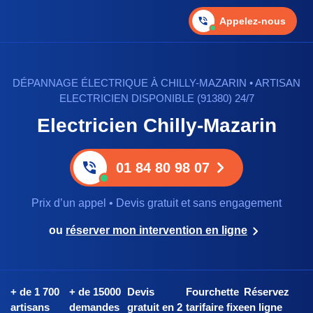
Appelez-nous
DÉPANNAGE ÉLECTRIQUE À CHILLY-MAZARIN • ARTISAN
ELECTRICIEN DISPONIBLE (91380) 24/7
Electricien Chilly-Mazarin
01 84 80 98 07
Prix d’un appel • Devis gratuit et sans engagement
ou
réserver mon intervention en ligne
+ de 1 700
+ de 15000
Devis
Fourchette
Réservez
artisans
demandes
gratuit en 2
tarifaire fixe
en ligne