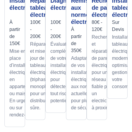
Installation
Réparation
Diagnostic
Remise
Recherche
Install
électrique
tableau
électrique
aux
de panne
tablea
électrique
normes
électrique
électri
électrique
À
100€
100€
80€ -
Sur
partir
-
-
À
120€
Devis
de
200€
200€
partir
Recherche
Installati
150€
de
Réparations
Évaluation
et
tableaux
350€
Mise en
et mises à
complète
réparation
électriqu
place
jour de
de votre
Adaptation
de pannes
modernes
d'installations
tableaux
installation
de vos
électriques
optimisan
électriques
électriques
électrique
installations
pour un
gestion d
en
(triphasé ou
pour
électriques
réseau
votre
appartement
monophasé)
détecter
aux normes
fiable par
consomma
ou maison.
pour une
tout risque
actuelles
un
En urgence
distribution
potentiel.
pour plus
electricien
ou sur
sûre.
de sécurité.
à proximité
rendez-vous