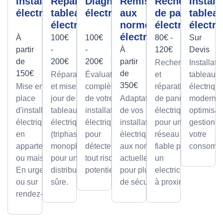
Installation
Réparation
Diagnostic
Remise
Recherche
Install
électrique
tableau
électrique
aux
de panne
tablea
électrique
normes
électrique
électri
électrique
À
100€
100€
80€ -
Sur
partir
-
-
À
120€
Devis
de
200€
200€
partir
Recherche
Installati
150€
de
Réparations
Évaluation
et
tableaux
350€
Mise en
et mises à
complète
réparation
électriqu
place
jour de
de votre
Adaptation
de pannes
modernes
d'installations
tableaux
installation
de vos
électriques
optimisan
électriques
électriques
électrique
installations
pour un
gestion d
en
(triphasé ou
pour
électriques
réseau
votre
appartement
monophasé)
détecter
aux normes
fiable par
consomma
ou maison.
pour une
tout risque
actuelles
un
En urgence
distribution
potentiel.
pour plus
electricien
ou sur
sûre.
de sécurité.
à proximité
rendez-vous