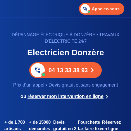
Appelez-nous
DÉPANNAGE ÉLECTRIQUE À DONZÈRE • TRAVAUX
D'ÉLECTRICITÉ 24/7
Electricien Donzère
04 13 33 38 93
Prix d’un appel • Devis gratuit et sans engagement
ou
réserver mon intervention en ligne
+ de 1 700
+ de 15000
Devis
Fourchette
Réservez
artisans
demandes
gratuit en 2
tarifaire fixe
en ligne