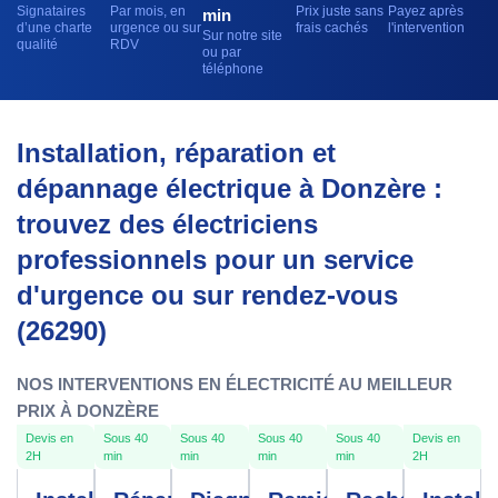
Signataires
Par mois, en
Prix juste sans
Payez après
min
d’une charte
urgence ou sur
frais cachés
l'intervention
Sur notre site
qualité
RDV
ou par
téléphone
Installation, réparation et
dépannage électrique à Donzère :
trouvez des électriciens
professionnels pour un service
d'urgence ou sur rendez-vous
(26290)
NOS INTERVENTIONS EN ÉLECTRICITÉ AU MEILLEUR
PRIX À DONZÈRE
Devis en
Sous 40
Sous 40
Sous 40
Sous 40
Devis en
2H
min
min
min
min
2H