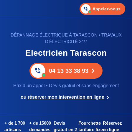
Appelez-nous
DÉPANNAGE ÉLECTRIQUE À TARASCON • TRAVAUX
D'ÉLECTRICITÉ 24/7
Electricien Tarascon
04 13 33 38 93
Prix d’un appel • Devis gratuit et sans engagement
ou
réserver mon intervention en ligne
+ de 1 700
+ de 15000
Devis
Fourchette
Réservez
artisans
demandes
gratuit en 2
tarifaire fixe
en ligne