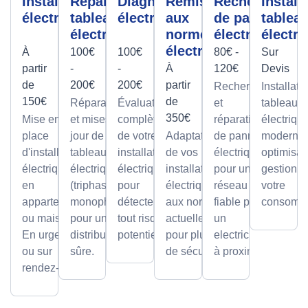
Installation
Réparation
Diagnostic
Remise
Recherche
Install
électrique
tableau
électrique
aux
de panne
tablea
électrique
normes
électrique
électri
électrique
À
100€
100€
80€ -
Sur
partir
-
-
À
120€
Devis
de
200€
200€
partir
Recherche
Installati
150€
de
Réparations
Évaluation
et
tableaux
350€
Mise en
et mises à
complète
réparation
électriqu
place
jour de
de votre
Adaptation
de pannes
modernes
d'installations
tableaux
installation
de vos
électriques
optimisan
électriques
électriques
électrique
installations
pour un
gestion d
en
(triphasé ou
pour
électriques
réseau
votre
appartement
monophasé)
détecter
aux normes
fiable par
consomma
ou maison.
pour une
tout risque
actuelles
un
En urgence
distribution
potentiel.
pour plus
electricien
ou sur
sûre.
de sécurité.
à proximité
rendez-vous