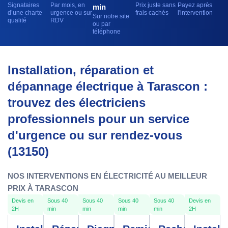
Signataires
Par mois, en
Prix juste sans
Payez après
min
d’une charte
urgence ou sur
frais cachés
l'intervention
Sur notre site
qualité
RDV
ou par
téléphone
Installation, réparation et
dépannage électrique à Tarascon :
trouvez des électriciens
professionnels pour un service
d'urgence ou sur rendez-vous
(13150)
NOS INTERVENTIONS EN ÉLECTRICITÉ AU MEILLEUR
PRIX À TARASCON
Devis en
Sous 40
Sous 40
Sous 40
Sous 40
Devis en
2H
min
min
min
min
2H