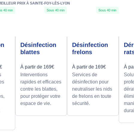
EILLEUR PRIX À SAINTE-FOY-LÈS-LYON
s 40 min
Sous 40 min
Sous 40 min
on
Désinfection
Désinfection
Dér
blattes
frelons
rat
9€
À partir de 169€
À partir de 169€
À pa
s
Interventions
Services de
Solu
es
rapides et efficaces
désinfection pour
prof
contre les blattes,
neutraliser les nids
déra
es,
pour protéger votre
de frelons en toute
élimi
espace de vie.
sécurité.
mani
t
dura