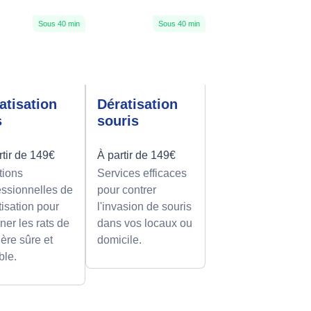
Sous 40 min
Sous 40 min
atisation
Dératisation
s
souris
rtir de 149€
À partir de 149€
tions
Services efficaces
essionnelles de
pour contrer
tisation pour
l'invasion de souris
ner les rats de
dans vos locaux ou
ère sûre et
domicile.
ble.