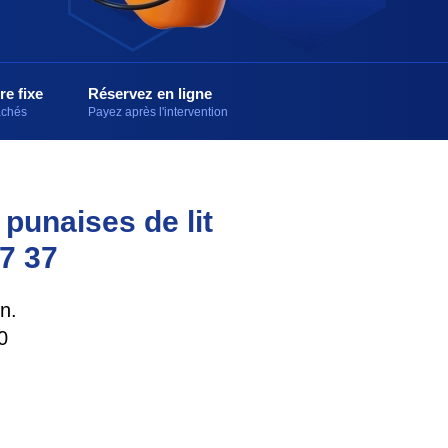
re fixe
Réservez en ligne
cachés
Payez après l'intervention
 punaises de lit
7 37
n.
0