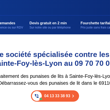
demandes
Devis gratuit en 2 min
Fourchette tarifai
rgence ou sur RDV
Sur notre site ou par téléphone
Prix juste sans frais 
 société spécialisée contre les
ainte-Foy-lès-Lyon au 09 70 70 0
raitement des punaises de lits à Sainte-Foy-lès-Lyo
Débarrassez-vous des punaises de lit dans le 6911
04 13 33 38 93