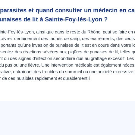
parasites et quand consulter un médecin en 
punaises de lit à Sainte-Foy-lès-Lyon ?
ainte-Foy-lès-Lyon, ainsi que dans le reste du Rhône, peut se faire e
apercevrez certainement des taches de sang, des excréments, des œuf
portants qu’une invasion de punaises de lit est en cours dans votre 
ésentez des réactions sévères aux piqûres de punaises de lit, telles 
t ou des signes d'infection secondaire dus au grattage excessif. L
 du pus ou une fièvre. Une intervention médicale est également nécess
icative, entraînant des troubles du sommeil ou une anxiété excessive
de ces nuisibles rapidement et durablement !