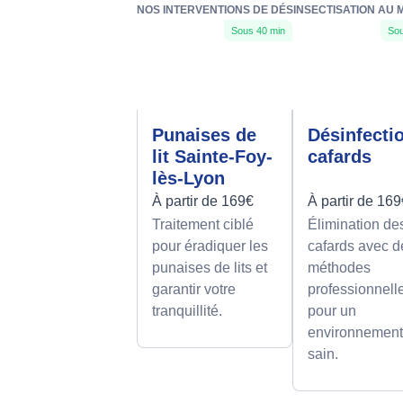
NOS INTERVENTIONS DE DÉSINSECTISATION AU M
Sous 40 min
Sou
Punaises de
Désinfecti
lit Sainte-Foy-
cafards
lès-Lyon
À partir de 169€
À partir de 16
Traitement ciblé
Élimination de
pour éradiquer les
cafards avec d
punaises de lits et
méthodes
garantir votre
professionnell
tranquillité.
pour un
environnemen
sain.