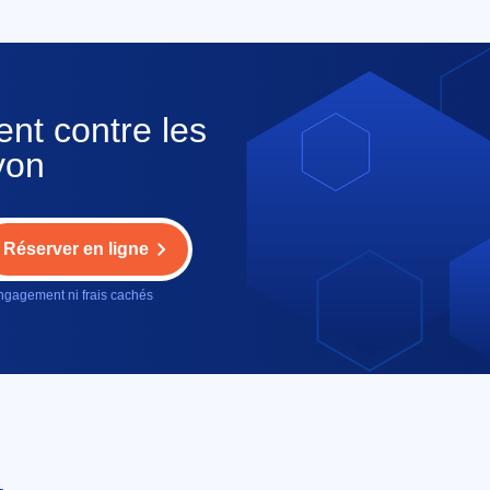
ent contre les
yon
Réserver en ligne
gagement ni frais cachés