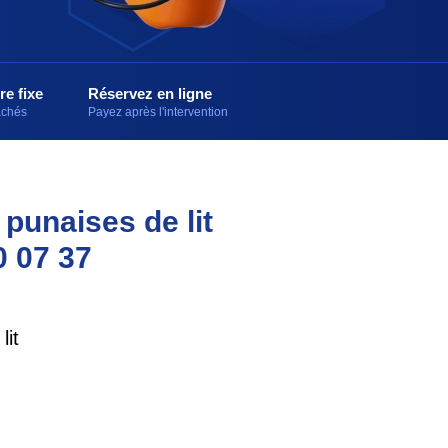
re fixe
Réservez en ligne
cachés
Payez après l'intervention
 punaises de lit
0 07 37
it