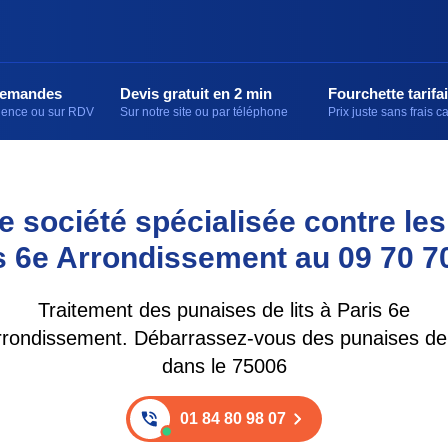
demandes
Devis gratuit en 2 min
Fourchette tarifai
rgence ou sur RDV
Sur notre site ou par téléphone
Prix juste sans frais 
 société spécialisée contre les
s 6e Arrondissement au 09 70 7
Traitement des punaises de lits à Paris 6e
rrondissement. Débarrassez-vous des punaises de l
dans le 75006
01 84 80 98 07