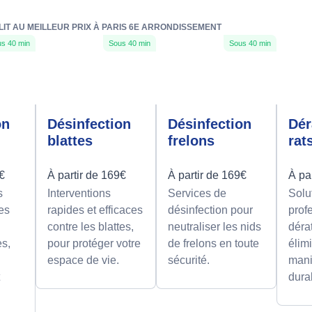
LIT AU MEILLEUR PRIX À PARIS 6E ARRONDISSEMENT
s 40 min
Sous 40 min
Sous 40 min
on
Désinfection
Désinfection
Dér
blattes
frelons
rat
9€
À partir de 169€
À partir de 169€
À pa
s
Interventions
Services de
Solu
es
rapides et efficaces
désinfection pour
prof
contre les blattes,
neutraliser les nids
déra
es,
pour protéger votre
de frelons en toute
élimi
espace de vie.
sécurité.
mani
t
dura