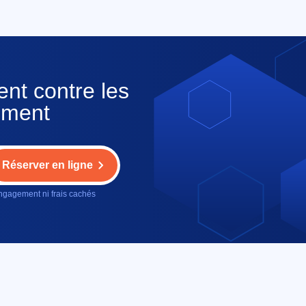
ent contre les
sement
Réserver en ligne
gagement ni frais cachés