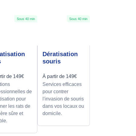
Sous 40 min
Sous 40 min
atisation
Dératisation
s
souris
rtir de 149€
À partir de 149€
tions
Services efficaces
essionnelles de
pour contrer
tisation pour
l'invasion de souris
ner les rats de
dans vos locaux ou
ère sûre et
domicile.
ble.