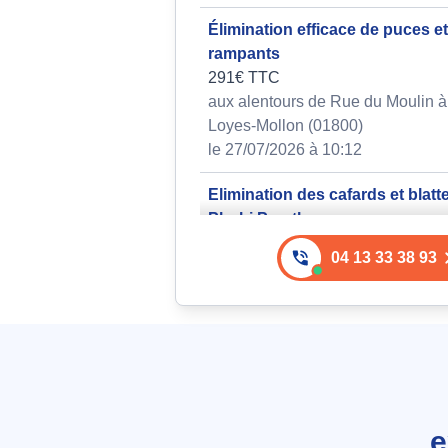
Élimination efficace de puces e
rampants
291€ TTC
aux alentours de Rue du Moulin à 
Loyes-Mollon (01800)
le 27/07/2026 à 10:12
Elimination des cafards et blatt
Phobi Pyrethrum
234€ TTC
04 13 33 38 93
aux alentours de Allee Celestin M
Charnoz-sur-Ain (01800)
le 27/07/2026 à 23:05
Élimination des fourmis avec P
Pyrethrum
212€ TTC
aux alentours de Chemin de Treve
e