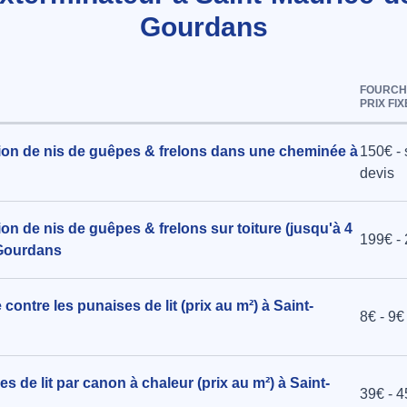
Gourdans
vec
FOURCH
PRIX FIX
imevères à
tion de nis de guêpes & frelons dans une cheminée à
150€ - 
devis
ion de nis de guêpes & frelons sur toiture (jusqu'à 4
199€ -
-Gourdans
contre les punaises de lit (prix au m²) à Saint-
8€ - 9€
s de lit par canon à chaleur (prix au m²) à Saint-
39€ - 