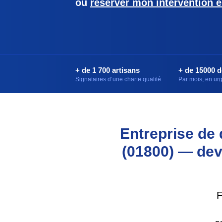
ou
réserver mon intervention e
+ de 1 700 artisans
+ de 15000 
Signataires d’une charte qualité
Par mois, en u
Entreprise de
(01800) — devi
F