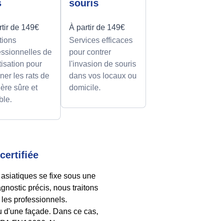
s
souris
rtir de 149€
À partir de 149€
tions
Services efficaces
essionnelles de
pour contrer
tisation pour
l'invasion de souris
ner les rats de
dans vos locaux ou
ère sûre et
domicile.
ble.
certifiée
asiatiques se fixe sous une
gnostic précis, nous traitons
 les professionnels.
ou d'une façade. Dans ce cas,