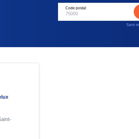
Code postal:
Sans en
elux
aint-