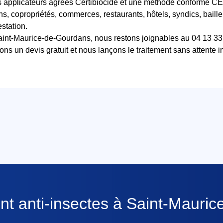
es applicateurs agréés Certibiocide et une méthode conforme
s, copropriétés, commerces, restaurants, hôtels, syndics, bailleu
station.
Saint-Maurice-de-Gourdans, nous restons joignables au 04 13 
ns un devis gratuit et nous lançons le traitement sans attente in
ent anti-insectes à Saint-Mauri