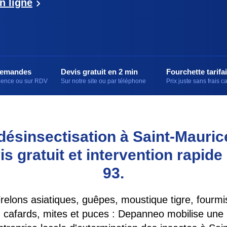
n ligne
demandes
Devis gratuit en 2 min
Fourchette tarifai
rgence ou sur RDV
Sur notre site ou par téléphone
Prix juste sans frais 
 désinsectisation à Saint-Mauri
s gratuit et intervention rapide
93.
relons asiatiques, guêpes, moustique tigre, fourmi
cafards, mites et puces : Depanneo mobilise une