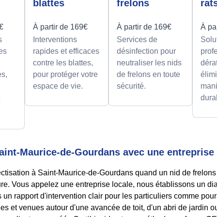
blattes
frelons
rat
9€
À partir de 169€
À partir de 169€
À pa
s
Interventions
Services de
Solu
es
rapides et efficaces
désinfection pour
prof
contre les blattes,
neutraliser les nids
déra
es,
pour protéger votre
de frelons en toute
élimi
espace de vie.
sécurité.
mani
t
dura
Saint-Maurice-de-Gourdans avec une entreprise 
tisation à Saint-Maurice-de-Gourdans quand un nid de frelons 
ure. Vous appelez une entreprise locale, nous établissons un dia
 un rapport d'intervention clair pour les particuliers comme pour
ées et venues autour d'une avancée de toit, d'un abri de jardin 