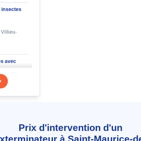
t insectes
Villieu-
es avec
onnier à
hobi
Prix d'intervention d'un
t à
xterminateur à Saint-Maurice-d