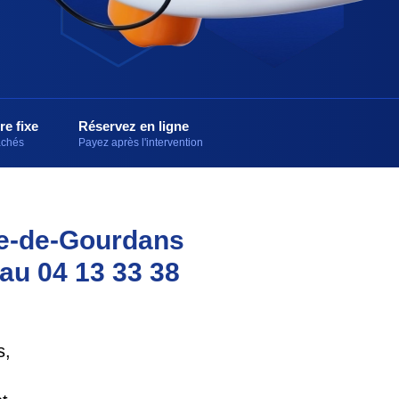
re fixe
Réservez en ligne
cachés
Payez après l'intervention
ce-de-Gourdans
 au 04 13 33 38
s,