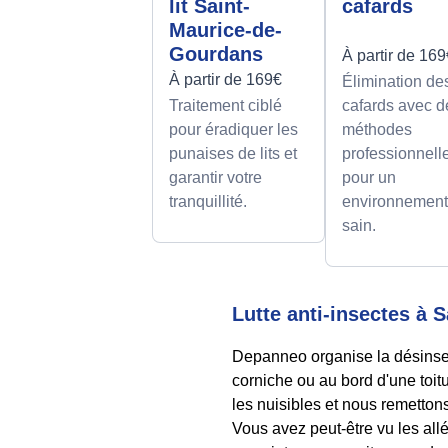
lit Saint-
cafards
Maurice-de-
Gourdans
À partir de 16
À partir de 169€
Élimination de
Traitement ciblé
cafards avec d
pour éradiquer les
méthodes
punaises de lits et
professionnell
garantir votre
pour un
tranquillité.
environnemen
sain.
Lutte anti-insectes à 
Depanneo organise la désinsec
corniche ou au bord d'une toit
les nuisibles et nous remettons
Vous avez peut-être vu les all