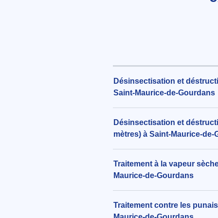
Rignieux-le-Franc (01800)
le 27/07/2026 à 23:39
Elimination rapide de cafards a
Aérosol Insecticide Armosa
244€ TTC
aux alentours de Impasse des Pr
Désinsectisation et déstruc
Meximieux (01800)
Saint-Maurice-de-Gourdans
le 26/07/2026 à 12:14
Désinsectisation et déstruct
mètres) à Saint-Maurice-de
Traitement à la vapeur sèche 
Maurice-de-Gourdans
Traitement contre les punaise
Maurice-de-Gourdans