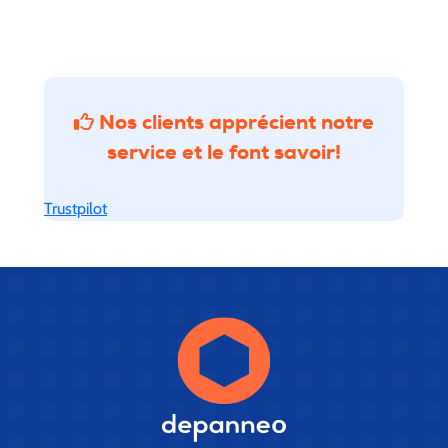
Nos clients apprécient notre
service
et le font savoir!
Trustpilot