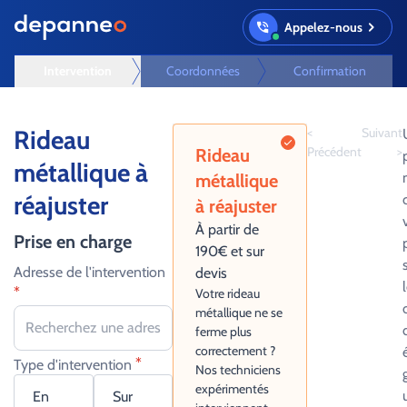
Appelez-nous
Intervention
Coordonnées
Confirmation
Rideau
<
Suivant
Précédent
>
Rideau
métallique à
métallique
réajuster
à réajuster
À partir de
Prise en charge
190€ et sur
Adresse de l'intervention
devis
*
Votre rideau
métallique ne se
ferme plus
correctement ?
*
Type d'intervention
Nos techniciens
expérimentés
En
Sur