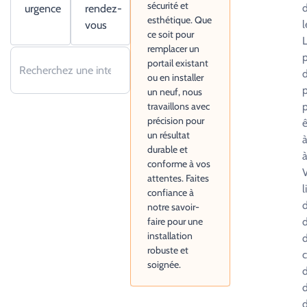
sécurité et
d
urgence
rendez-
esthétique. Que
l
vous
ce soit pour
L
remplacer un
p
portail existant
d
ou en installer
p
un neuf, nous
travaillons avec
p
précision pour
ê
un résultat
à
durable et
à
conforme à vos
attentes. Faites
l
confiance à
d
notre savoir-
faire pour une
d
installation
d
robuste et
c
soignée.
d