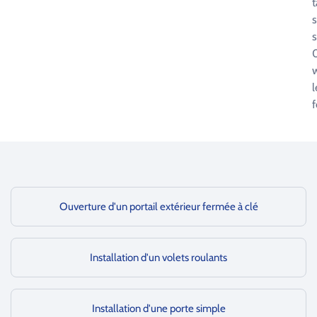
t
s
s
0
l
f
Ouverture d'un portail extérieur fermée à clé
Installation d'un volets roulants
Installation d'une porte simple