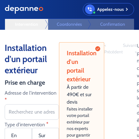
Appelez-nous
Intervention
Coordonnées
Confirmation
Installation
<
Suivant
U
Précédent
>
Installation
p
d'un portail
d'un
extérieur
portail
v
extérieur
Prise en charge
p
À partir de
s
Adresse de l'intervention
490€ et sur
l
*
devis
Faites installer
d
votre portail
é
extérieur par
*
Type d'intervention
nos experts
pour garantir
En
Sur