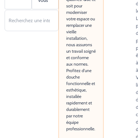
vous
d
soit pour
l
moderniser
L
votre espace ou
remplacer une
p
vieille
d
installation,
p
nous assurons
p
un travail soigné
ê
et conforme
à
aux normes.
à
Profitez d'une
douche
fonctionnelle et
l
esthétique,
d
installée
d
rapidement et
d
durablement
c
par notre
d
équipe
professionnelle.