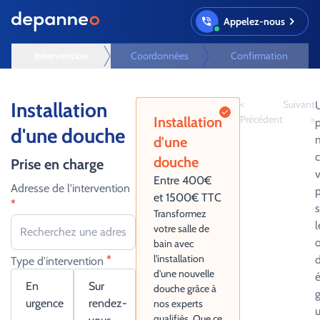
Appelez-nous
Intervention
Coordonnées
Confirmation
Installation
<
Suivant
U
Précédent
>
Installation
p
d'une douche
d'une
douche
Prise en charge
v
Entre 400€
Adresse de l'intervention
p
et 1500€ TTC
*
s
Transformez
l
votre salle de
bain avec
l'installation
*
d
Type d'intervention
d'une nouvelle
é
En
Sur
douche grâce à
urgence
rendez-
nos experts
qualifiés. Que ce