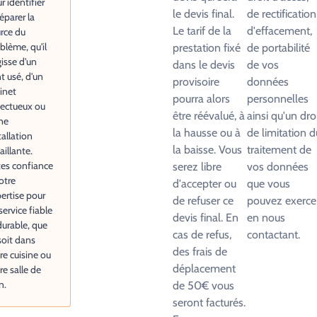
r identifier
le devis final.
de rectification
réparer la
Le tarif de la
d'effacement,
rce du
blème, qu'il
prestation fixé
de portabilité
gisse d'un
dans le devis
de vos
nt usé, d'un
provisoire
données
inet
pourra alors
personnelles
ectueux ou
être réévalué, à
ainsi qu'un dro
ne
la hausse ou à
de limitation d
tallation
la baisse. Vous
traitement de
aillante.
tes confiance
serez libre
vos données
otre
d'accepter ou
que vous
ertise pour
de refuser ce
pouvez exerce
service fiable
devis final. En
en nous
durable, que
cas de refus,
contactant.
soit dans
des frais de
re cuisine ou
déplacement
re salle de
n.
de 50€ vous
seront facturés.