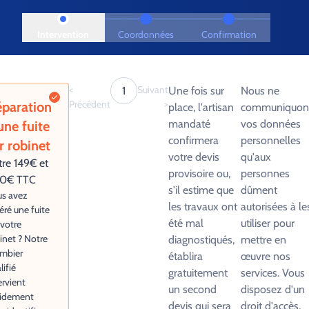
Intervention
Coordonnées
Confirmation
<
Suivant
1
Une fois sur
Nous ne
Précédent
>
paration
place, l'artisan
communiquon
mandaté
vos données
une fuite
confirmera
personnelles
r robinet
votre devis
qu'aux
tre 149€ et
provisoire ou,
personnes
0€ TTC
s'il estime que
dûment
s avez
les travaux ont
autorisées à le
éré une fuite
été mal
utiliser pour
 votre
inet ? Notre
diagnostiqués,
mettre en
mbier
établira
œuvre nos
lifié
gratuitement
services. Vous
ervient
un second
disposez d'un
pidement
devis qui sera
droit d'accès,