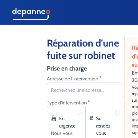
Réparation d'une
Ré
fuite sur robinet
d'
su
Prise en charge
En
*
Adresse de l'intervention
20
Vou
rep
sur
*
Type d'intervention
rob
plo
En
Sur
qua
urgence
rendez-
int
ra
Nous vous
vous