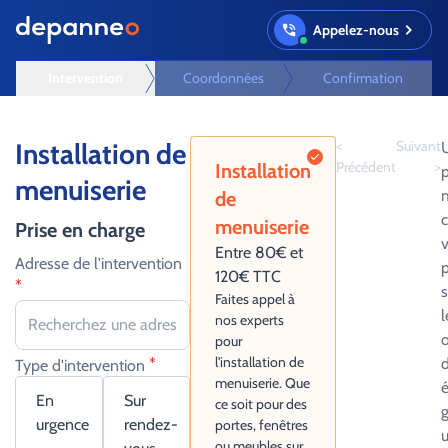
Appelez-nous
Intervention
Coordonnées
Confirmation
Installation de
<
Suivant
U
Précédent
>
Installation
p
menuiserie
de
menuiserie
Prise en charge
v
Entre 80€ et
Adresse de l'intervention
p
120€ TTC
*
s
Faites appel à
l
nos experts
pour
l'installation de
*
d
Type d'intervention
menuiserie. Que
é
En
Sur
ce soit pour des
urgence
rendez-
portes, fenêtres
ou meubles sur