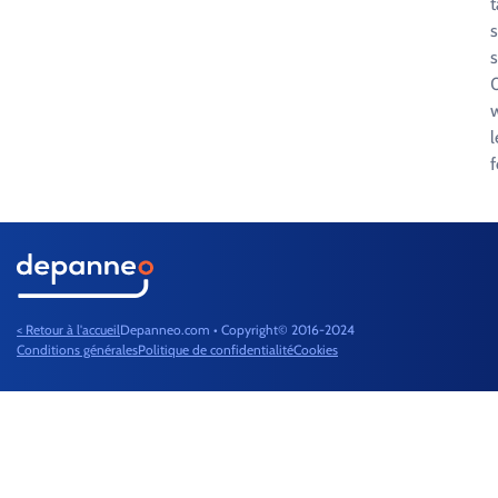
t
s
s
0
l
f
< Retour à l'accueil
Depanneo.com • Copyright© 2016-2024
Conditions générales
Politique de confidentialité
Cookies