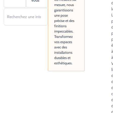
vous
d
mesure, nous
l
garantissons
L
une pose
précise et des
p
finitions
d
impeccables.
p
Transformez
p
vos espaces
ê
avec des
à
installations
à
durables et
esthétiques.
l
d
d
d
c
d