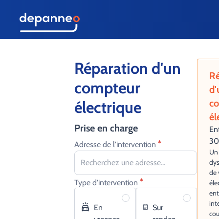
Réparation d'un
Ré
compteur
d'
c
électrique
él
Prise en charge
En
30
*
Adresse de l'intervention
Un
dy
de 
*
Type d'intervention
éle
ent
int
En
Sur
cou