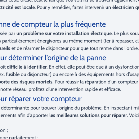
tricité est locale
. Pour y remédier, faites intervenir
un électricien q
anne de compteur la plus fréquente
usée par
un problème sur votre installation électrique
. Le plus sou
ils particulièrement énergivores au même moment (fer à repasser, clim
reils
et de réarmer le disjoncteur pour que tout rentre dans l'ordre.
our déterminer l’origine de la panne
soit
difficile à identifier
. En effet, elle peut être due à un dysfonctio
ex. fusible ou disjoncteur) ou encore à des équipements hors d’usag
orte des risques mortels
. Pour réussir la réparation d'un compteur 
otre réseau, profitez d’une intervention rapide et efficace.
ur réparer votre compteur
e déterminante pour trouver l’origine du problème. En inspectant m
nements afin d’apporter
les meilleures solutions pour réparer
. Voic
ion ;
onne parfaitement ;