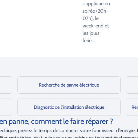
s'applique en
soirée (20h-
07h), le
week-end et
les jours
fériés.
Recherche de panne électrique
Diagnostic de l'installation électrique
Rem
en panne, comment le faire réparer ?
ique, prenez le temps de contacter votre fournisseur d’énergie. En ef
er cette thèse, c’est le fait que vos voisins se trouvent également d