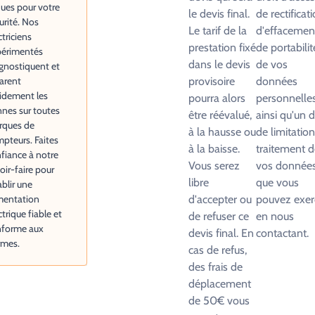
ques pour votre
le devis final.
de rectificati
urité. Nos
Le tarif de la
d'effacemen
ctriciens
prestation fixé
de portabilit
périmentés
dans le devis
de vos
gnostiquent et
arent
provisoire
données
idement les
pourra alors
personnelle
nes sur toutes
être réévalué,
ainsi qu'un d
rques de
à la hausse ou
de limitatio
pteurs. Faites
à la baisse.
traitement d
fiance à notre
Vous serez
vos donnée
oir-faire pour
libre
que vous
ablir une
mentation
d'accepter ou
pouvez exer
ctrique fiable et
de refuser ce
en nous
nforme aux
devis final. En
contactant.
rmes.
cas de refus,
des frais de
déplacement
de 50€ vous