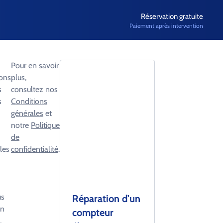
Réservation gratuite
Paiement après intervention
Pour en savoir
ons
plus,
s
consultez nos
s
Conditions
générales
et
notre
Politique
de
les
confidentialité
.
us
Réparation d'un
un
compteur
,