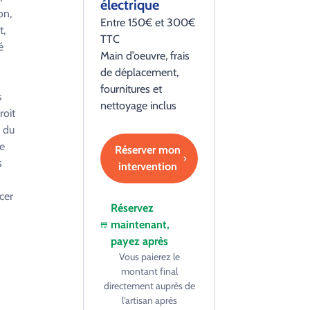
électrique
on,
Entre 150€ et 300€
t,
TTC
é
Main d’oeuvre, frais
de déplacement,
fournitures et
s
nettoyage inclus
roit
n du
e
Réserver mon
s
intervention
cer
Réservez
maintenant,
payez après
Vous paierez le
montant final
directement auprès de
l’artisan après