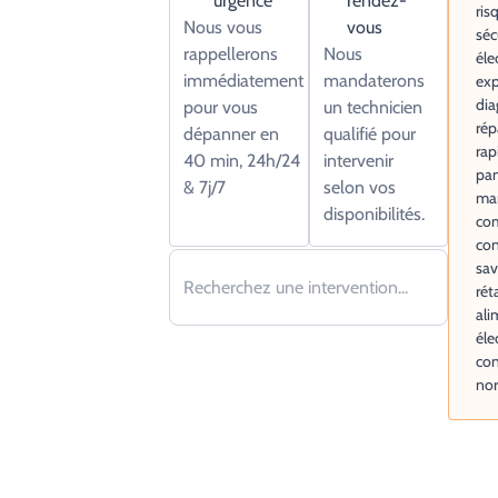
urgence
rendez-
ris
Nous vous
vous
séc
rappellerons
Nous
éle
immédiatement
mandaterons
ex
dia
pour vous
un technicien
rép
dépanner en
qualifié pour
rap
40 min, 24h/24
intervenir
pan
& 7j/7
selon vos
ma
disponibilités.
com
con
sav
rét
ali
éle
co
no