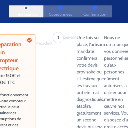
Intervention
Coordonnées
Confirmation
<
Suivant
1
Une fois sur
Nous ne
Précédent
>
paration
place, l'artisan
communiqu
mandaté
vos donnée
un
confirmera
personnelle
ompteur
votre devis
qu'aux
ectrique
provisoire ou,
personnes
tre 150€ et
s'il estime que
dûment
0€ TTC
les travaux
autorisées à 
ont été mal
utiliser pour
sfonctionnement
diagnostiqués,
mettre en
votre compteur
établira
œuvre nos
ctrique peut
raîner des
gratuitement
services. Vo
erruptions de
un second
disposez d'
rant et des
devis qui sera
droit d'accès