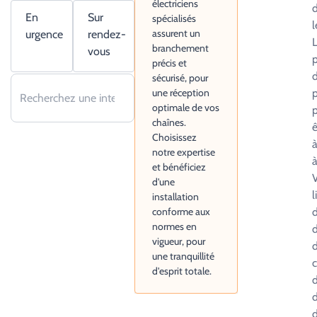
électriciens
d
En
Sur
spécialisés
l
assurent un
urgence
rendez-
L
branchement
vous
p
précis et
d
sécurisé, pour
une réception
p
optimale de vos
p
chaînes.
ê
Choisissez
à
notre expertise
à
et bénéficiez
d'une
l
installation
conforme aux
d
normes en
d
vigueur, pour
d
une tranquillité
c
d'esprit totale.
d