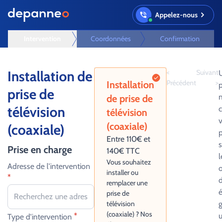
Appelez-nous
Intervention
Coordonnées
Confirmation
Installation de
<
Suivant
U
Précédent
>
Installation
p
prise de
de prise de
télévision
télévision
v
(coaxiale)
(coaxiale)
p
Entre 110€ et
s
Prise en charge
140€ TTC
l
Vous souhaitez
Adresse de l'intervention
installer ou
*
d
remplacer une
é
prise de
télévision
(coaxiale) ? Nos
*
Type d'intervention