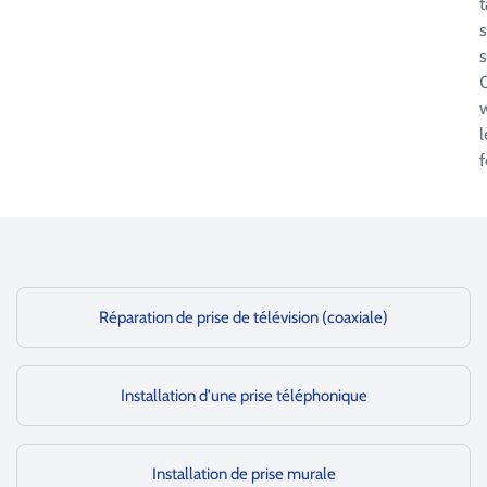
t
s
s
0
l
f
Réparation de prise de télévision (coaxiale)
Installation d'une prise téléphonique
Installation de prise murale