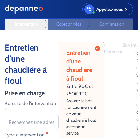
Appelez-nous
Intervention
Coordonnées
Confirmation
Entretien
<
Suivant
Précédent
>
Entretien
d'une
d'une
chaudière à
chaudière
à fioul
fioul
Entre 90€ et
Prise en charge
250€ TTC
Assurez le bon
Adresse de l'intervention
fonctionnement
*
de votre
chaudière à fioul
avec notre
service
*
Type d'intervention